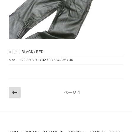
color
: BLACK / RED
size
: 29 / 30 / 31 / 32 / 33 / 34 / 35 / 36
投
前
ページ
4
の
稿
ペ
ナ
ー
ビ
ジ
ゲ