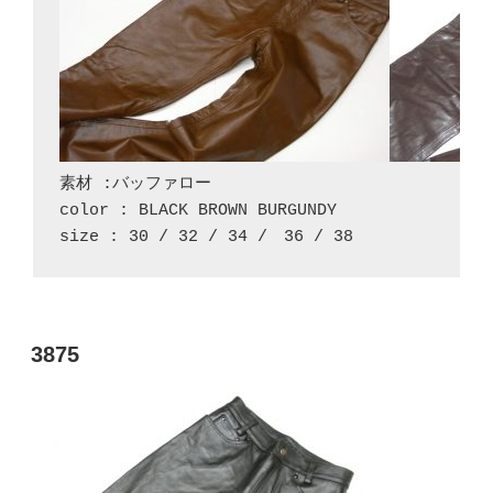
素材 :バッファロー

color : BLACK BROWN BURGUNDY

size : 30 / 32 / 34 /　36 / 38
投
3875
稿
日: