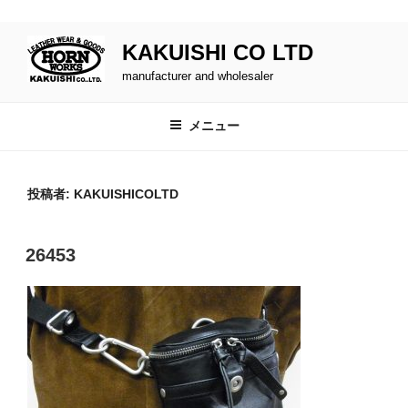
buy cenforce usa
コ
KAKUISHI CO LTD
ン
テ
manufacturer and wholesaler
ン
ツ
メニュー
へ
ス
キ
投稿者:
KAKUISHICOLTD
ッ
プ
投
26453
稿
日: