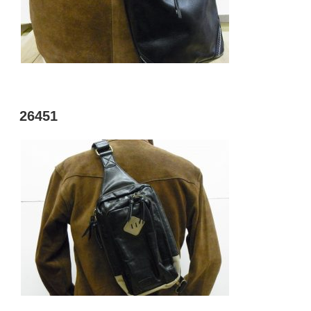
投
26451
稿
日: