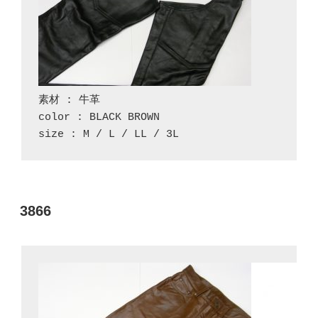
素材 : 牛革

color : BLACK BROWN

size : M / L / LL / 3L
投
3866
稿
日: