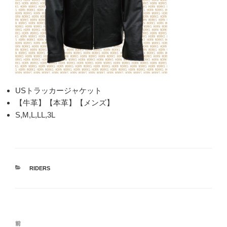
USトラッカージャケット
【牛革】【本革】【メンズ】
S,M,L,LL,3L
カ
RIDERS
テ
ゴ
リ
ー
投
過
前