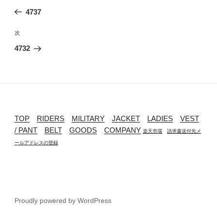
稿
去
4737
ナ
の
ビ
投
次
次
稿
ゲ
の
4732
投
ー
稿
シ
ョ
ン
TOP
RIDERS
MILITARY
JACKET
LADIES
VEST
/ PANT
BELT
GOODS
COMPANY
楽天市場
請求書送付先メ
ールアドレスの登録
Proudly powered by WordPress