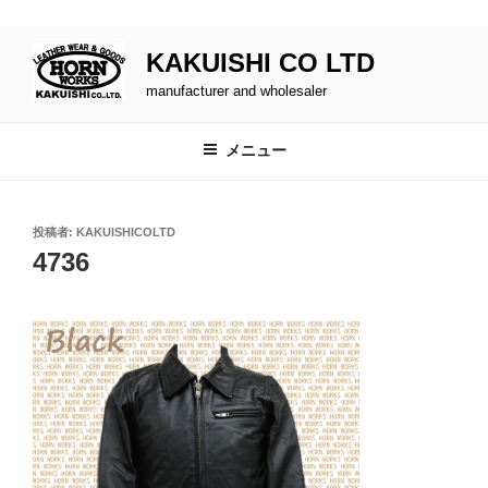
buy cenforce usa
コ
KAKUISHI CO LTD
ン
テ
manufacturer and wholesaler
ン
ツ
メニュー
へ
ス
キ
投
投稿者:
KAKUISHICOLTD
ッ
稿
4736
日:
プ