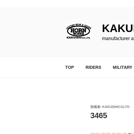
buy cenforce usa
コ
ン
KAKUI
テ
ン
manufacturer a
ツ
へ
ス
キ
TOP
RIDERS
MILITARY
ッ
プ
投
投稿者:
KAKUISHICOLTD
稿
3465
日: