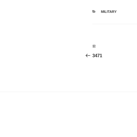
カ
MILITARY
テ
ゴ
リ
ー
投
前
過
稿
去
3471
の
ナ
投
ビ
稿
ゲ
ー
シ
ョ
ン