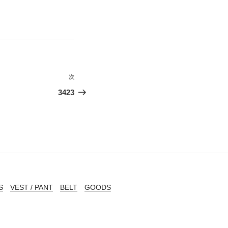
次
次
の
3423
投
稿
S
VEST / PANT
BELT
GOODS