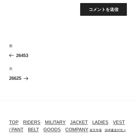
投
過
前
稿
去
26453
ナ
の
ビ
投
次
次
稿
ゲ
の
26625
投
ー
稿
シ
ョ
ン
TOP
RIDERS
MILITARY
JACKET
LADIES
VEST
/ PANT
BELT
GOODS
COMPANY
楽天市場
請求書送付先メ