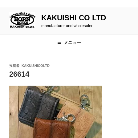
buy cenforce usa
コ
KAKUISHI CO LTD
ン
テ
manufacturer and wholesaler
ン
ツ
メニュー
へ
ス
キ
投
投稿者:
KAKUISHICOLTD
ッ
稿
26614
日:
プ